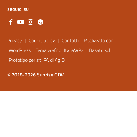
SEGUICI SU
Sezione Link Utili
Privacy
|
Cookie policy
|
Contatti
| Realizzato con
WordPress
| Tema grafico
ItaliaWP2
| Basato sul
Prototipo per siti PA di AgID
© 2018-2026 Sunrise ODV