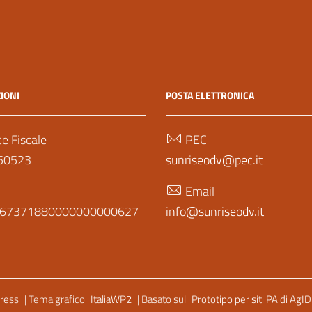
IONI
POSTA ELETTRONICA
e Fiscale
PEC
50523
sunriseodv@pec.it
N
Email
867371880000000000627
info@sunriseodv.it
ress
| Tema grafico
ItaliaWP2
| Basato sul
Prototipo per siti PA di AgID