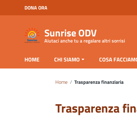
Vai ai contenuti
DONA ORA
Vai al menu di navigazione
Vai al footer
Sunrise ODV
Aiutaci anche tu a regalare altri sorrisi
HOME
CHI SIAMO
COSA FACCIAM
Home
/
Trasparenza finanziaria
Trasparenza fin