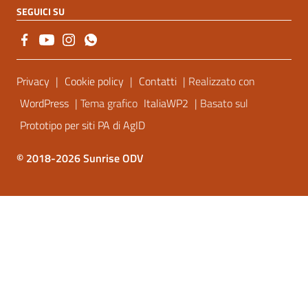
SEGUICI SU
Sezione Link Utili
Privacy
|
Cookie policy
|
Contatti
| Realizzato con
WordPress
| Tema grafico
ItaliaWP2
| Basato sul
Prototipo per siti PA di AgID
© 2018-2026 Sunrise ODV