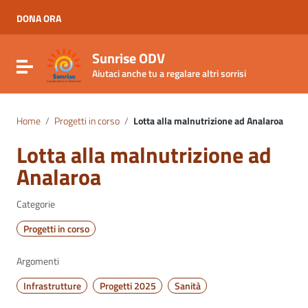
Vai ai contenuti
Vai al menu di navigazione
DONA ORA
Vai al footer
Sunrise ODV
Attiva / disattiva la navigazione
Aiutaci anche tu a regalare altri sorrisi
Home
/
Progetti in corso
/
Lotta alla malnutrizione ad Analaroa
Lotta alla malnutrizione ad
Analaroa
Categorie
Progetti in corso
Argomenti
Infrastrutture
Progetti 2025
Sanità