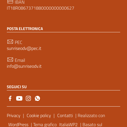
IBAN
IT18R0867371880000000000627
POSTA ELETTRONICA
PEC
sunriseodv@pec.it
Email
info@sunriseodv.it
SEGUICI SU
Sezione Link Utili
Privacy
|
Cookie policy
|
Contatti
| Realizzato con
WordPress
| Tema grafico
ItaliaWP2
| Basato sul