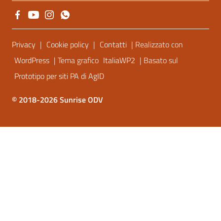
Sezione Link Utili
Privacy
|
Cookie policy
|
Contatti
| Realizzato con
WordPress
| Tema grafico
ItaliaWP2
| Basato sul
Prototipo per siti PA di AgID
© 2018-2026 Sunrise ODV