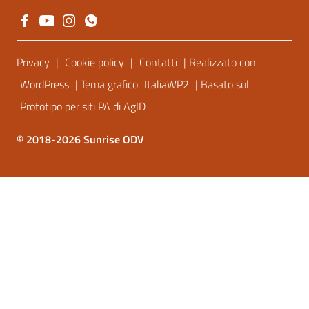
Sezione Link Utili
Privacy
|
Cookie policy
|
Contatti
| Realizzato con
WordPress
| Tema grafico
ItaliaWP2
| Basato sul
Prototipo per siti PA di AgID
© 2018-2026 Sunrise ODV