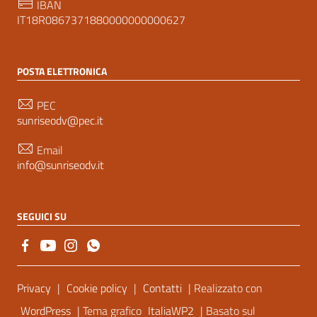
IBAN
IT18R0867371880000000000627
POSTA ELETTRONICA
PEC
sunriseodv@pec.it
Email
info@sunriseodv.it
SEGUICI SU
Sezione Link Utili
Privacy
|
Cookie policy
|
Contatti
| Realizzato con
WordPress
| Tema grafico
ItaliaWP2
| Basato sul