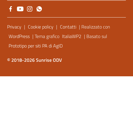
Sezione Link Utili
Privacy
|
Cookie policy
|
Contatti
| Realizzato con
WordPress
| Tema grafico
ItaliaWP2
| Basato sul
Prototipo per siti PA di AgID
© 2018-2026 Sunrise ODV