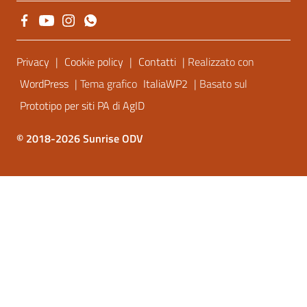
Sezione Link Utili
Privacy
|
Cookie policy
|
Contatti
| Realizzato con
WordPress
| Tema grafico
ItaliaWP2
| Basato sul
Prototipo per siti PA di AgID
© 2018-2026 Sunrise ODV