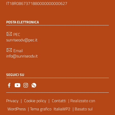
IT18R0867371880000000000627
POSTA ELETTRONICA
PEC
sunriseodv@pec.it
Email
info@sunriseodv.it
SEGUICI SU
Sezione Link Utili
Privacy
|
Cookie policy
|
Contatti
| Realizzato con
WordPress
| Tema grafico
ItaliaWP2
| Basato sul