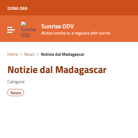
Vai ai contenuti
Vai al menu di navigazione
DONA ORA
Vai al footer
Sunrise ODV
Attiva / disattiva la navigazione
Aiutaci anche tu a regalare altri sorrisi
Home
/
News
/
Notizie dal Madagascar
Notizie dal Madagascar
Categorie
News
Data:
9 Luglio 2023