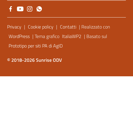
Sezione Link Utili
Privacy
|
Cookie policy
|
Contatti
| Realizzato con
WordPress
| Tema grafico
ItaliaWP2
| Basato sul
Prototipo per siti PA di AgID
© 2018-2026 Sunrise ODV