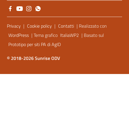
Sezione Link Utili
Privacy
|
Cookie policy
|
Contatti
| Realizzato con
WordPress
| Tema grafico
ItaliaWP2
| Basato sul
Prototipo per siti PA di AgID
© 2018-2026 Sunrise ODV