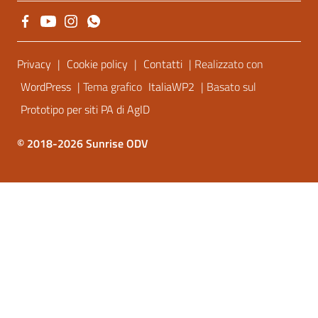
Sezione Link Utili
Privacy
|
Cookie policy
|
Contatti
| Realizzato con
WordPress
| Tema grafico
ItaliaWP2
| Basato sul
Prototipo per siti PA di AgID
© 2018-2026 Sunrise ODV