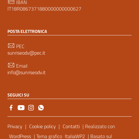
IBAN
IT18R0867371880000000000627
POSTA ELETTRONICA
PEC
sunriseodv@pec.it
Email
info@sunriseodv.it
SEGUICI SU
Sezione Link Utili
Privacy
|
Cookie policy
|
Contatti
| Realizzato con
WordPress
| Tema grafico
ItaliaWP2
| Basato sul