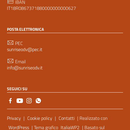
IBAN
IT18R0867371880000000000627
POSTA ELETTRONICA
PEC
sunriseodv@pec.it
Email
info@sunriseodv.it
SEGUICI SU
Sezione Link Utili
Privacy
|
Cookie policy
|
Contatti
| Realizzato con
WordPress
| Tema grafico
ItaliaWP2
| Basato sul