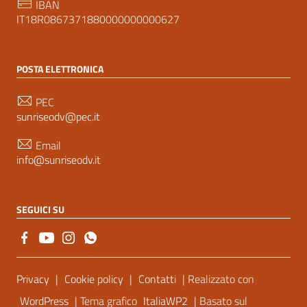
IBAN
IT18R0867371880000000000627
POSTA ELETTRONICA
PEC
sunriseodv@pec.it
Email
info@sunriseodv.it
SEGUICI SU
Sezione Link Utili
Privacy
|
Cookie policy
|
Contatti
| Realizzato con
WordPress
| Tema grafico
ItaliaWP2
| Basato sul