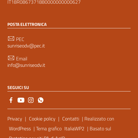
IT18R0867371880000000000627
POSTA ELETTRONICA
PEC
sunriseodv@pec.it
Email
info@sunriseodv.it
SEGUICI SU
Sezione Link Utili
Privacy
|
Cookie policy
|
Contatti
| Realizzato con
WordPress
| Tema grafico
ItaliaWP2
| Basato sul