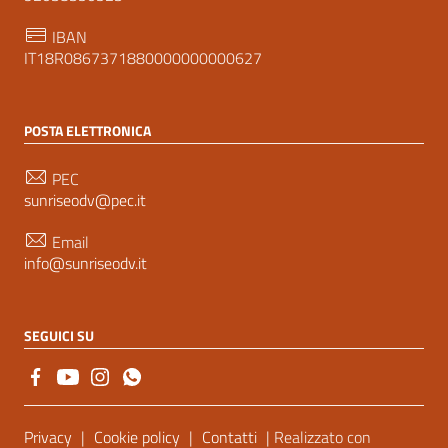
IBAN
IT18R0867371880000000000627
POSTA ELETTRONICA
PEC
sunriseodv@pec.it
Email
info@sunriseodv.it
SEGUICI SU
Sezione Link Utili
Privacy
|
Cookie policy
|
Contatti
| Realizzato con