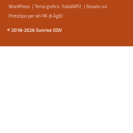
WordPress
| Tema grafico
ItaliaWP2
| Basato sul
Prototipo per siti PA di AgID
© 2018-2026 Sunrise ODV