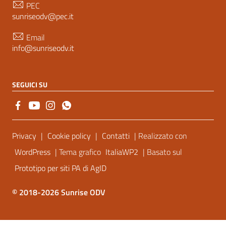
PEC
sunriseodv@pec.it
Email
info@sunriseodv.it
SEGUICI SU
Sezione Link Utili
Privacy
|
Cookie policy
|
Contatti
| Realizzato con
WordPress
| Tema grafico
ItaliaWP2
| Basato sul
Prototipo per siti PA di AgID
© 2018-2026 Sunrise ODV