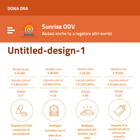
Vai ai contenuti
Vai al menu di navigazione
DONA ORA
Vai al footer
Sunrise ODV
Attiva / disattiva la navigazione
Aiutaci anche tu a regalare altri sorrisi
Untitled-design-1