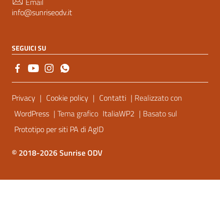
Email
info@sunriseodv.it
SEGUICI SU
Sezione Link Utili
Privacy
|
Cookie policy
|
Contatti
| Realizzato con
WordPress
| Tema grafico
ItaliaWP2
| Basato sul
Prototipo per siti PA di AgID
© 2018-2026 Sunrise ODV