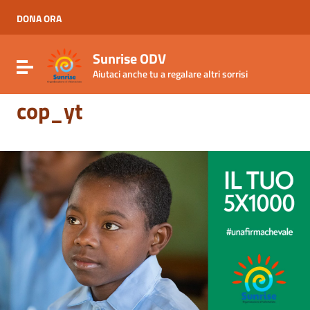
Vai ai contenuti
Vai al menu di navigazione
DONA ORA
Vai al footer
Sunrise ODV
Attiva / disattiva la navigazione
Aiutaci anche tu a regalare altri sorrisi
cop_yt