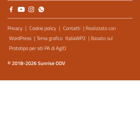
Sezione Link Utili
Privacy
|
Cookie policy
|
Contatti
| Realizzato con
WordPress
| Tema grafico
ItaliaWP2
| Basato sul
Prototipo per siti PA di AgID
© 2018-2026 Sunrise ODV