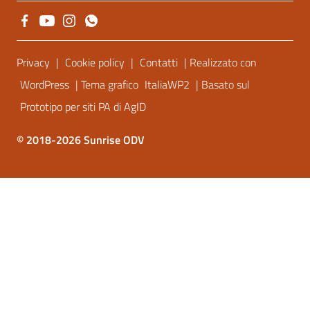
Sezione Link Utili
Privacy
|
Cookie policy
|
Contatti
| Realizzato con
WordPress
| Tema grafico
ItaliaWP2
| Basato sul
Prototipo per siti PA di AgID
© 2018-2026 Sunrise ODV