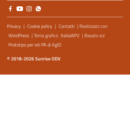
Sezione Link Utili
Privacy
|
Cookie policy
|
Contatti
| Realizzato con
WordPress
| Tema grafico
ItaliaWP2
| Basato sul
Prototipo per siti PA di AgID
© 2018-2026 Sunrise ODV