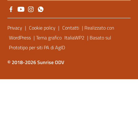
Sezione Link Utili
Privacy
|
Cookie policy
|
Contatti
| Realizzato con
WordPress
| Tema grafico
ItaliaWP2
| Basato sul
Prototipo per siti PA di AgID
© 2018-2026 Sunrise ODV